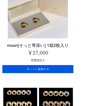
moon[そっと寄添い] 1箱2枚入り
価格
￥27,000
消費税抜き
カートに追加する